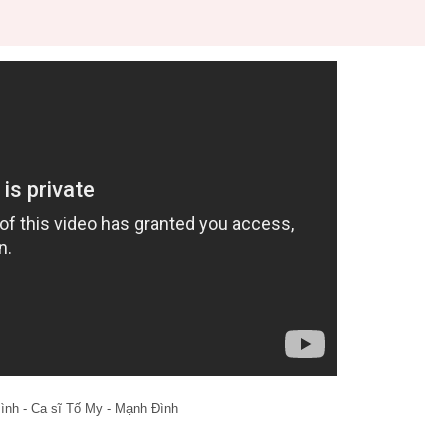
ình - Ca sĩ Tố My - Mạnh Đình