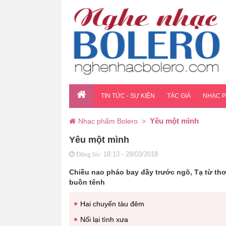
TIN TỨC - SỰ KIỆN
TÁC GIẢ
NHẠC 
Yêu một mình
Nhạc phẩm Bolero
>
Yêu một mình
18:13 - 28/03/2018
Đăng lúc
Chiều nao pháo bay đầy trước ngõ, Tạ từ th
buồn tênh
Hai chuyến tàu đêm
Nối lại tình xưa