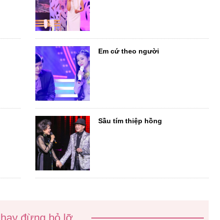
Em cứ theo người
Sầu tím thiệp hồng
 hay đừng bỏ lỡ