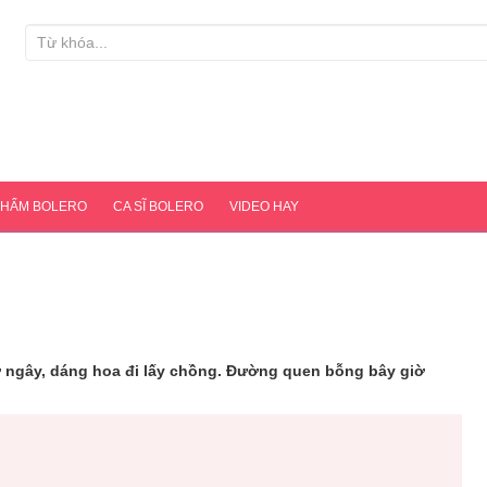
PHẨM BOLERO
CA SĨ BOLERO
VIDEO HAY
ơ ngây, dáng hoa đi lấy chồng. Đường quen bỗng bây giờ