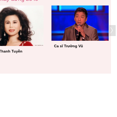
'Thiên thần bolero' Quỳnh
Trang
Nhạc sĩ Tâm Anh