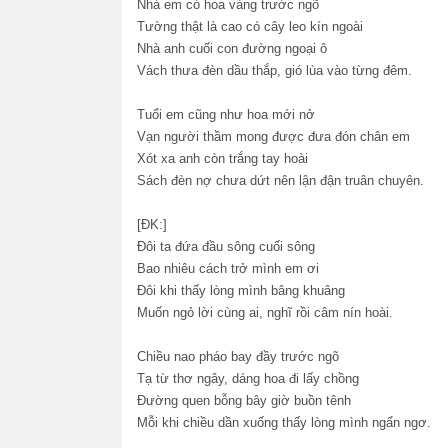
Nhà em có hoa vàng trước ngõ
Tường thật là cao có cây leo kín ngoài
Nhà anh cuối con đường ngoại ô
Vách thưa đèn dầu thắp, gió lùa vào từng đêm.
Tuổi em cũng như hoa mới nở
Vạn người thầm mong được đưa đón chân em
Xót xa anh còn trắng tay hoài
Sách đèn nợ chưa dứt nên lận đận truân chuyên.
[ĐK:]
Đôi ta đứa đầu sông cuối sông
Bao nhiêu cách trở mình em ơi
Đôi khi thấy lòng mình bâng khuâng
Muốn ngỏ lời cùng ai, nghĩ rồi câm nín hoài.
Chiều nao pháo bay đầy trước ngõ
Tạ từ thơ ngây, dáng hoa đi lấy chồng
Đường quen bỗng bây giờ buồn tênh
Mỗi khi chiều dần xuống thấy lòng mình ngẩn ngơ.