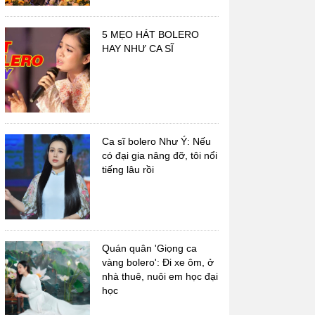
5 MẸO HÁT BOLERO
HAY NHƯ CA SĨ
Ca sĩ trẻ Đan Ngu
Nhạc sĩ Bắc Sơn
Ca sĩ bolero Như Ý: Nếu
có đại gia nâng đỡ, tôi nổi
tiếng lâu rồi
Quán quân 'Giọng ca
vàng bolero': Đi xe ôm, ở
nhà thuê, nuôi em học đại
học