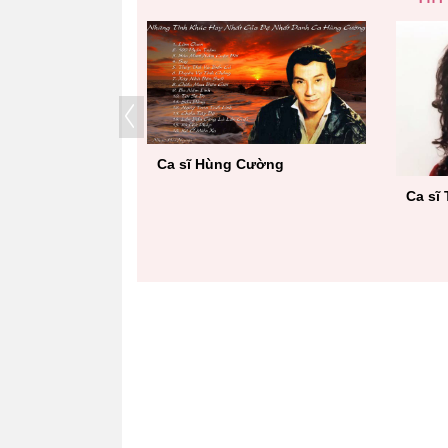
sĩ Trường Vũ
Ca sĩ Mai Thiên Vân