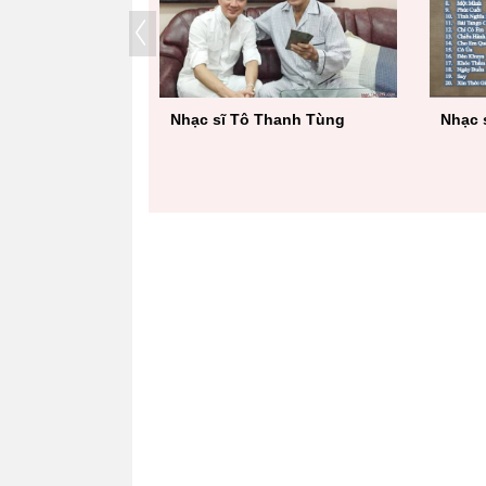
Nhạc 
Nhạc sĩ Trúc Phương
 Sử