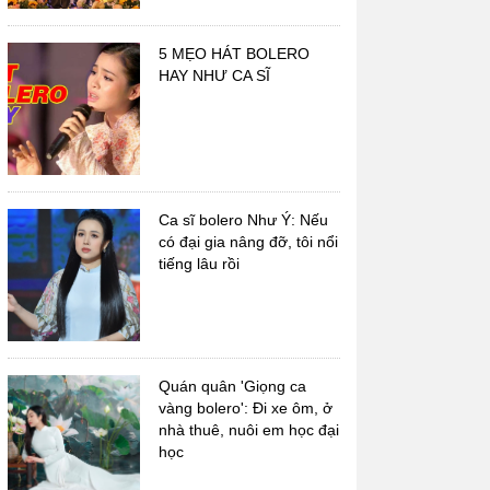
5 MẸO HÁT BOLERO
HAY NHƯ CA SĨ
Nhạc sĩ Hoài Linh
Nhạc sĩ Phạm Thế Mỹ
Ca sĩ bolero Như Ý: Nếu
có đại gia nâng đỡ, tôi nổi
tiếng lâu rồi
Quán quân 'Giọng ca
vàng bolero': Đi xe ôm, ở
nhà thuê, nuôi em học đại
học