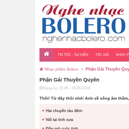
TIN TỨC - SỰ KIỆN
TÁC GIẢ
NHẠC 
Phận Gái Thuyền Qu
Nhạc phẩm Bolero
>
Phận Gái Thuyền Quyên
21:45 - 15/05/2018
Đăng lúc
Thôi! Từ đây thôi nhé! Anh về sống âm thầm
Hai chuyến tàu đêm
Nối lại tình xưa
Đắp mộ cuộc tình