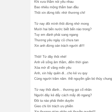
Khi xưa thầm nói yêu nhau
Bao nhiêu mộng thắm ban đầu
Thôi xin đừng tiếc nhớ thương chi!
Từ nay đôi mình thôi đừng nhớ mong
Mười hai bến nước biết bến nào trong?
Tuy em đành phải sang ngang
Thương yêu ngày cũ chưa tan
Xin anh đừng oán trách người đi!!!
Thôi! Từ đây thôi nhé!
Anh về sống âm thầm, đếm thời gian
Xóa mờ dĩ vãng mến yêu
Anh, xin hãy quên đi...cho kẻ vu quy
Cùng người trăm năm. thề nguyền gắn bó thủy chun
Từ nay thôi đành... thương gọi cố nhân
Người đây kẻ đấy cách mấy đò ngang?
Đôi ta nào phải thiên duyên
Gieo chi lời trách ưu phiền
Xin thương giùm phận gái thuyền quyên!!!