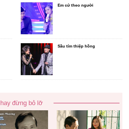
Em cứ theo người
Sầu tím thiệp hồng
 hay đừng bỏ lỡ