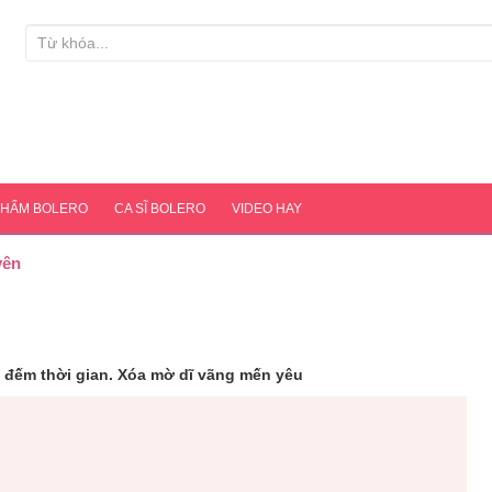
PHẨM BOLERO
CA SĨ BOLERO
VIDEO HAY
yên
, đếm thời gian. Xóa mờ dĩ vãng mến yêu