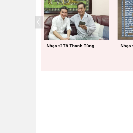
tượng Bolero"
Nhạc sĩ Tô Thanh Tùng
Nhạc 
sóng VTV3