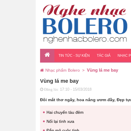
TIN TỨC - SỰ KIỆN
TÁC GIẢ
NHẠC 
Vùng lá me bay
Nhạc phẩm Bolero
>
Vùng lá me bay
17:10 - 15/03/2018
Đăng lúc
Đôi mắt thơ ngây, hoa nắng ươm đầy, Đẹp tựa
Hai chuyến tàu đêm
Nối lại tình xưa
Đắp mộ cuộc tình