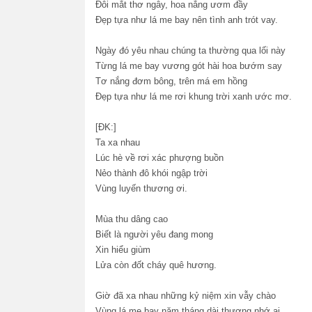
Đôi mắt thơ ngây, hoa nắng ươm đầy
Đẹp tựa như lá me bay nên tình anh trót vay.
Ngày đó yêu nhau chúng ta thường qua lối này
Từng lá me bay vương gót hài hoa bướm say
Tơ nắng đơm bông, trên má em hồng
Đẹp tựa như lá me rơi khung trời xanh ước mơ.
[ĐK:]
Ta xa nhau
Lúc hè về rơi xác phượng buồn
Nẻo thành đô khói ngập trời
Vùng luyến thương ơi.
Mùa thu dâng cao
Biết là người yêu đang mong
Xin hiểu giùm
Lửa còn đốt cháy quê hương.
Giờ đã xa nhau những kỷ niệm xin vẫy chào
Vùng lá me bay năm tháng dài thương nhớ ai