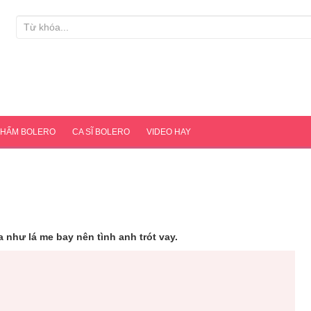
PHẨM BOLERO
CA SĨ BOLERO
VIDEO HAY
 như lá me bay nên tình anh trót vay.