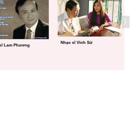
Nhạc sĩ Vinh Sử
sĩ Lam Phương