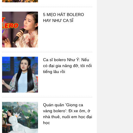
5 MẸO HÁT BOLERO
HAY NHƯ CA SĨ
Nhạc sĩ Hoàng Thi Thơ
Nhạc sĩ Trúc Phương
Ca sĩ bolero Như Ý: Nếu
có đại gia nâng đỡ, tôi nổi
tiếng lâu rồi
Quán quân 'Giọng ca
vàng bolero': Đi xe ôm, ở
nhà thuê, nuôi em học đại
học