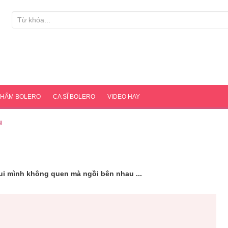
PHẨM BOLERO
CA SĨ BOLERO
VIDEO HAY
u
ui mình không quen mà ngồi bên nhau ...