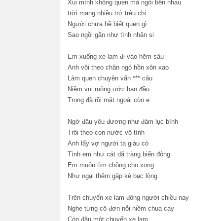
Xui mình không quen mà ngồi bên nhau
trời mang nhiều trớ trêu chi
Người chưa hề biết quen gì
Sao ngồi gần như tình nhân si
Em xuống xe lam đi vào hẽm sâu
Anh vội theo chân ngỏ hồn xôn xao
Làm quen chuyện vãn *** câu
Niềm vui mộng ước ban đầu
Trong đã rồi mặt ngoài còn e
Ngờ đâu yêu đương như đám lục bình
Trôi theo con nước vô tình
Anh lấy vợ người ta giàu có
Tình em như cát dã tràng biển đông
Em muốn tìm chồng cho xong
Như ngại thêm gặp kẻ bạc lòng
Trên chuyến xe lam đông người chiều nay
Nghe từng cô đơn nỗi niềm chua cay
Còn đâu một chuyến xe lam