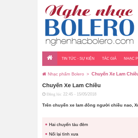
TIN TỨC - SỰ KIỆN
TÁC GIẢ
NHẠC 
Chuyến Xe Lam Chiề
Nhạc phẩm Bolero
>
Chuyến Xe Lam Chiều
22:45 - 15/05/2018
Đăng lúc
Trên chuyến xe lam đông người chiều nao, X
Hai chuyến tàu đêm
Nối lại tình xưa