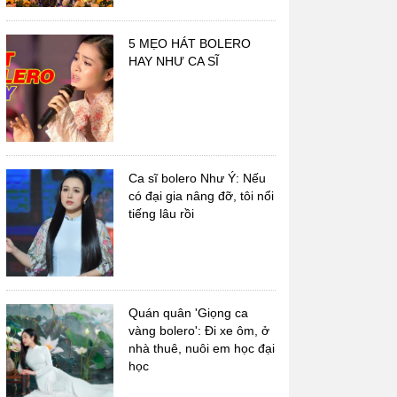
5 MẸO HÁT BOLERO
HAY NHƯ CA SĨ
Nhạc sĩ Trầm Tử Thiêng
Nhạc sĩ Châu Kỳ
Ca sĩ bolero Như Ý: Nếu
có đại gia nâng đỡ, tôi nổi
tiếng lâu rồi
Quán quân 'Giọng ca
vàng bolero': Đi xe ôm, ở
nhà thuê, nuôi em học đại
học