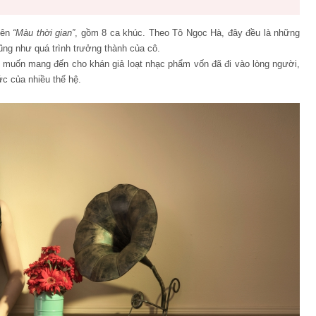
tên
“Màu thời gian”
, gồm 8 ca khúc. Theo Tô Ngọc Hà, đây đều là những
ũng như quá trình trưởng thành của cô.
 muốn mang đến cho khán giả loạt nhạc phẩm vốn đã đi vào lòng người,
c của nhiều thế hệ.