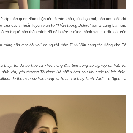
-kíp thân quen đảm nhận tất cả các khâu, từ chọn bài, hòa âm phối khí
ợ của các vị huấn luyện viên từ
“Thần tượng Bolero”
bởi ai cũng bận rộn.
 cô chứng tỏ bản thân mình đã có bước trưởng thành sau sự dìu dắt của
 cũng cần một bờ vai”
do người thầy Đình Văn sáng tác riêng cho Tô
ó thầy, tôi đã sở hữu ca khúc riêng đầu tiên trong sự nghiệp ca hát. Và
 nhớ đến, yêu thương Tô Ngọc Hà nhiều hơn sau khi cuộc thi kết thúc.
g album để thể hiện sự trân trọng và tri ân với thầy Đình Văn”,
Tô Ngọc Hà