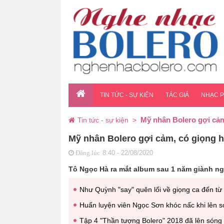
TIN TỨC - SỰ KIỆN
TÁC GIẢ
NHẠC 
Mỹ nhân Bolero gợi cảm
Tin tức - sự kiện
>
Mỹ nhân Bolero gợi cảm, có giọng h
8:40 - 22/08/2020
Đăng lúc
Tô Ngọc Hà ra mắt album sau 1 năm giành ng
Như Quỳnh "say" quên lối về giọng ca đến từ
Huấn luyện viên Ngọc Sơn khóc nấc khi lên s
Tập 4 "Thần tượng Bolero" 2018 đã lên són