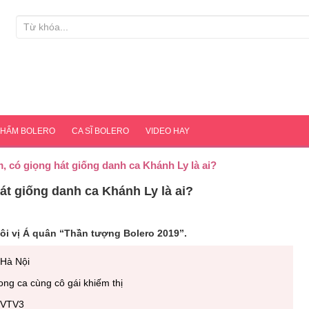
PHẨM BOLERO
CA SĨ BOLERO
VIDEO HAY
, có giọng hát giống danh ca Khánh Ly là ai?
át giống danh ca Khánh Ly là ai?
ôi vị Á quân “Thần tượng Bolero 2019”.
 Hà Nội
ong ca cùng cô gái khiếm thị
g VTV3