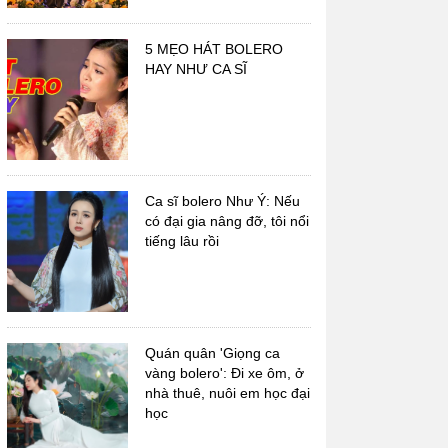
5 MẸO HÁT BOLERO
HAY NHƯ CA SĨ
Ca sĩ bolero Như Ý: Nếu
có đại gia nâng đỡ, tôi nổi
tiếng lâu rồi
Quán quân 'Giọng ca
vàng bolero': Đi xe ôm, ở
nhà thuê, nuôi em học đại
học