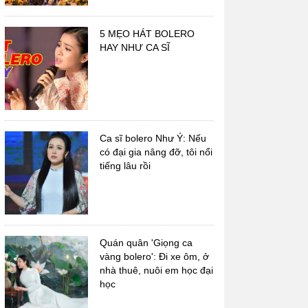
5 MẸO HÁT BOLERO
HAY NHƯ CA SĨ
Nhạc sĩ Hoàng Thi Thơ
Nhạc sĩ Trúc Phương
Ca sĩ bolero Như Ý: Nếu
có đại gia nâng đỡ, tôi nổi
tiếng lâu rồi
Quán quân 'Giọng ca
vàng bolero': Đi xe ôm, ở
nhà thuê, nuôi em học đại
học