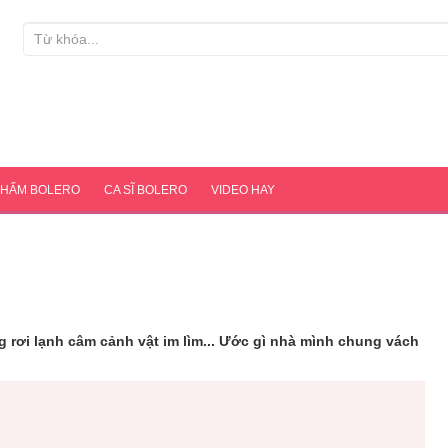
PHẨM BOLERO
CA SĨ BOLERO
VIDEO HAY
rơi lạnh câm cảnh vật im lìm... Ước gì nhà mình chung vách