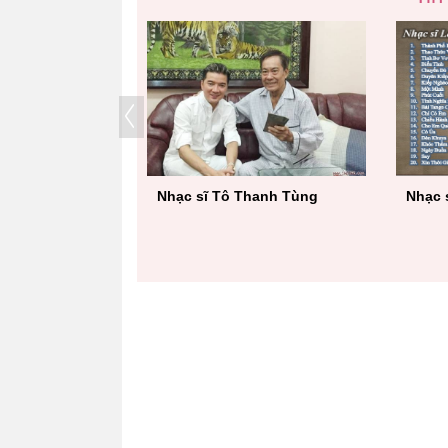
tượng Bolero"
Nhạc sĩ Tô Thanh Tùng
Nhạc 
sóng VTV3