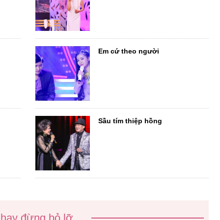
Em cứ theo người
Sầu tím thiệp hồng
 hay đừng bỏ lỡ