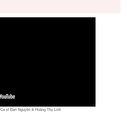
 Ca sĩ Đan Nguyên & Hoàng Thụ Linh