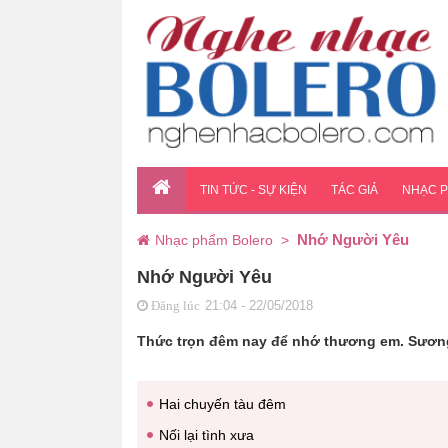
TIN TỨC - SỰ KIỆN
TÁC GIẢ
NHẠC 
Nhớ Người Yêu
Nhạc phẩm Bolero
>
Nhớ Người Yêu
21:04 - 22/05/2018
Đăng lúc
Thức trọn đêm nay để nhớ thương em. Sương 
Hai chuyến tàu đêm
Nối lại tình xưa