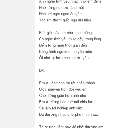
Anh nghe tình yêu nhắc nhở êm đềm
Nhớ từng nụ cười ánh mắt
Nhớ lời ngọt ngào âu yếm
Tóc em thơm giấc ngủ dịu hiền.
Biết giờ này em nhớ anh không
Có nghe tình yêu thức dậy trong lòng
Đếm từng màu thời gian đến
Bóng hình người mình yêu mến
Ôi nhớ gì hơn nhớ người yêu.
ĐK:
Em ơi lòng anh thì rất chân thành
Ước nguyện trọn đời yêu em
Chớ đừng giận hờn anh nhé
Em ơi đừng bao giờ nói chia lìa
Sẽ làm tội nghiệp anh lắm
Đã thương nhau chớ phụ tình nhau.
Thức trọn đêm nay để nhớ thương em