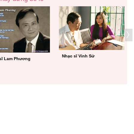
Nhạc sĩ Vinh Sử
sĩ Lam Phương