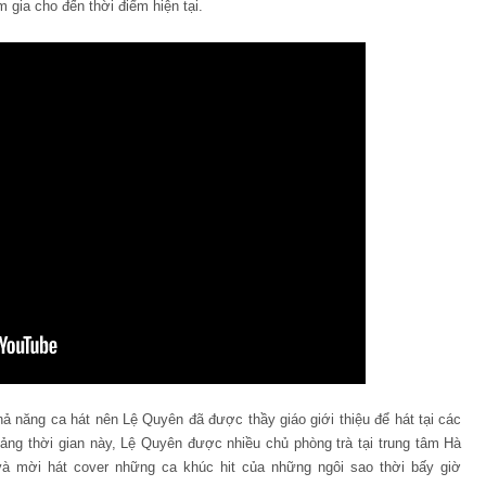
 gia cho đến thời điểm hiện tại.
ả năng ca hát nên Lệ Quyên đã được thầy giáo giới thiệu để hát tại các
ảng thời gian này, Lệ Quyên được nhiều chủ phòng trà tại trung tâm Hà
à mời hát cover những ca khúc hit của những ngôi sao thời bấy giờ