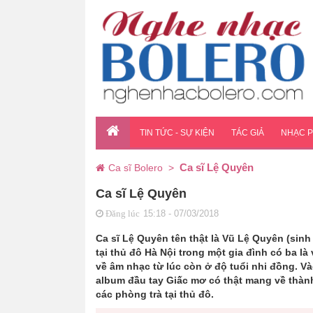
TIN TỨC - SỰ KIỆN
TÁC GIẢ
NHẠC 
Ca sĩ Lệ Quyên
Ca sĩ Bolero
>
Ca sĩ Lệ Quyên
15:18 - 07/03/2018
Đăng lúc
Ca sĩ
Lệ Quyên
tên thật là
Vũ Lệ Quyên
(sinh 
tại thủ đô Hà Nội trong một gia đình có ba l
về âm nhạc từ lúc còn ở độ tuổi nhi đồng. V
album đầu tay Giấc mơ có thật mang về thành
các phòng trà tại thủ đô.