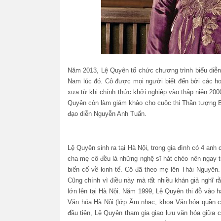
Năm 2013, Lệ Quyên tổ chức chương trình biểu diễ
Nam lúc đó. Cô được mọi người biết đến bởi các h
xưa từ khi chính thức khởi nghiệp vào thập niên 2
Quyên còn làm giám khảo cho cuộc thi Thần tượng B
đạo diễn Nguyễn Anh Tuấn.
Lệ Quyên sinh ra tại Hà Nội, trong gia đình có 4 anh c
cha mẹ cô đều là những nghệ sĩ hát chèo nên ngay t
biến cố về kinh tế. Cô đã theo mẹ lên Thái Nguyê
Cũng chính vì điều này mà rất nhiều khán giả nghĩ 
lớn lên tại Hà Nội. Năm 1999, Lệ Quyên thi đỗ vào 
Văn hóa Hà Nội (lớp Âm nhạc, khoa Văn hóa quần c
đầu tiên, Lệ Quyên tham gia giao lưu văn hóa giữa 