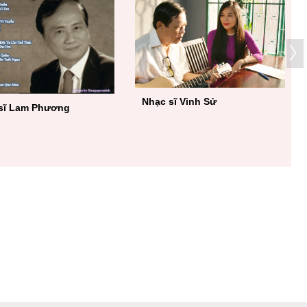
Nhạc sĩ Vinh Sử
sĩ Lam Phương