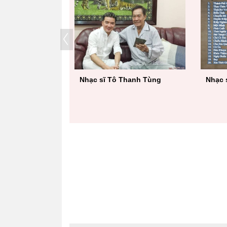
tượng Bolero"
Nhạc sĩ Tô Thanh Tùng
Nhạc 
sóng VTV3