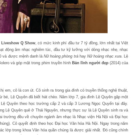
n
Liveshow Q Show
, có mức kinh phí đầu tư 7 tỷ đồng, lớn nhất tại Việt
oạt động âm nhạc nghiêm túc, đầu tư kỹ lưỡng với dòng nhạc nhẹ, nhạc
000 và được mệnh danh là
Nữ hoàng phòng trà
hay
Nữ hoàng nhạc xưa
. Lệ
olero và góp mặt trong phim truyền hình
Bản lĩnh người đẹp
(2014) của
hị em, cô là con út. Cô sinh ra trong gia đình có truyền thống nghệ thuật,
ừ bé, Lệ Quyên đã biết hát chèo. Năm lớp 7, gia đình Lệ Quyên gặp một
n. Lệ Quyên theo học trường cấp 2 và cấp 3 Lương Ngọc Quyến tại đây.
rằng Lệ Quyên quê ở Thái Nguyên, nhưng thực sự là Lệ Quyên sinh ra và
hai trường đều về chuyên ngành âm nhạc là Nhạc viện Hà Nội và Đại học
húng). Cô quyết định theo học Đại học Văn hóa Hà Nội. Ngay trong năm
các lớp trong khoa Văn hóa quần chúng là được giải nhất. Đó cũng chính