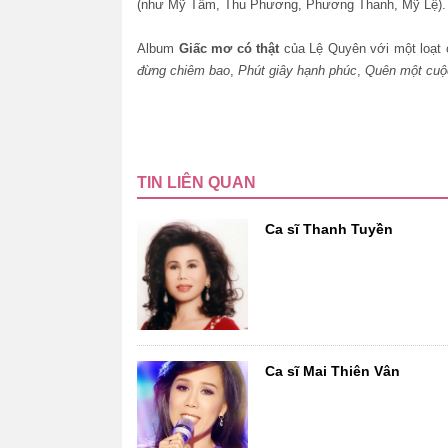
(như Mỹ Tâm, Thu Phương, Phương Thanh, Mỹ Lệ).
Album
Giấc mơ có thật
của Lệ Quyên với một loạt c
đừng chiêm bao
,
Phút giây hạnh phúc
,
Quên một cuộ
TIN LIÊN QUAN
Ca sĩ Thanh Tuyền
Ca sĩ Mai Thiên Vân