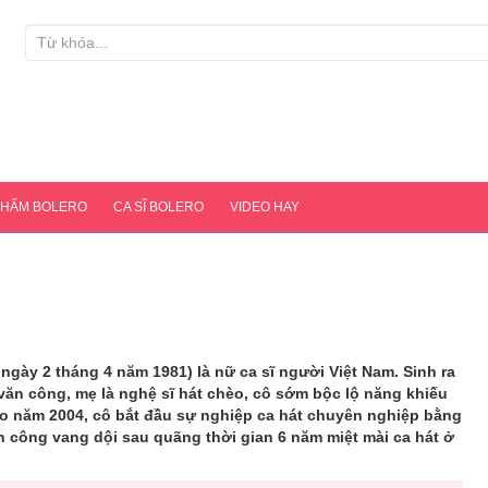
PHẨM BOLERO
CA SĨ BOLERO
VIDEO HAY
ngày 2 tháng 4 năm 1981) là nữ ca sĩ người Việt Nam. Sinh ra
à văn công, mẹ là nghệ sĩ hát chèo, cô sớm bộc lộ năng khiếu
ào năm 2004, cô bắt đầu sự nghiệp ca hát chuyên nghiệp bằng
 công vang dội sau quãng thời gian 6 năm miệt mài ca hát ở