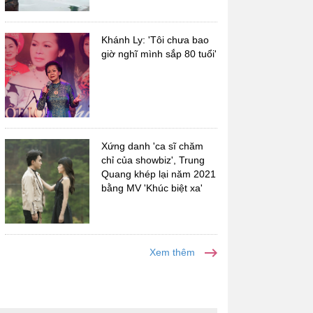
Khánh Ly: 'Tôi chưa bao
giờ nghĩ mình sắp 80 tuổi'
Nhạc sĩ Hoàng Thi Thơ
Nhạc sĩ Trúc Phương
Xứng danh 'ca sĩ chăm
chỉ của showbiz', Trung
Quang khép lại năm 2021
bằng MV 'Khúc biệt xa'
Xem thêm