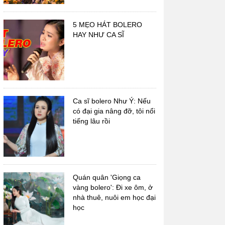
5 MẸO HÁT BOLERO
HAY NHƯ CA SĨ
Ca sĩ bolero Như Ý: Nếu
có đại gia nâng đỡ, tôi nổi
tiếng lâu rồi
Quán quân 'Giọng ca
vàng bolero': Đi xe ôm, ở
nhà thuê, nuôi em học đại
học